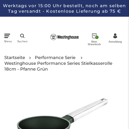
Werktags vor 15:00 Uhr bestellt, noch am selben
Tag versandt - Kostenlose Lieferung ab 75 €
0
Menu
Suchen
Mein
Anmeldung
Warenkorb
Pfannen
Startseite
Performance Serie
Westinghouse Performance Series Stielkasserolle
18cm - Pfanne Grün
Küchengeräte
Messer
Kollektionen
Über Westinghouse