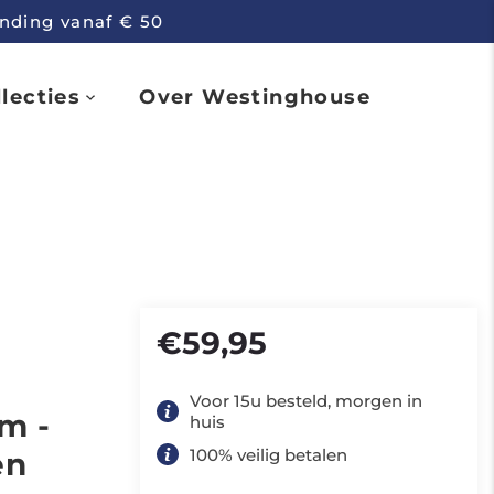
ending vanaf € 50
lecties
Over Westinghouse
€59,95
Voor 15u besteld, morgen in
m -
huis
100% veilig betalen
en