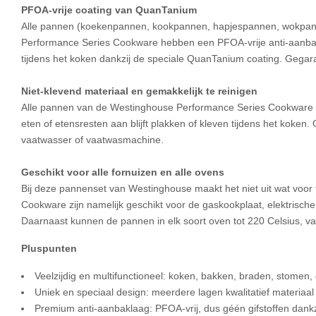
PFOA-vrije coating van QuanTanium
Alle pannen (koekenpannen, kookpannen, hapjespannen, wokpann
Performance Series Cookware hebben een PFOA-vrije anti-aanbakla
tijdens het koken dankzij de speciale QuanTanium coating. Gegara
Niet-klevend materiaal en gemakkelijk te reinigen
Alle pannen van de Westinghouse Performance Series Cookware h
eten of etensresten aan blijft plakken of kleven tijdens het kok
vaatwasser of vaatwasmachine.
Geschikt voor alle fornuizen en alle ovens
Bij deze pannenset van Westinghouse maakt het niet uit wat voor
Cookware zijn namelijk geschikt voor de gaskookplaat, elektrisch
Daarnaast kunnen de pannen in elk soort oven tot 220 Celsius, v
Pluspunten
Veelzijdig en multifunctioneel: koken, bakken, braden, stomen
Uniek en speciaal design: meerdere lagen kwalitatief materiaal v
Premium anti-aanbaklaag: PFOA-vrij, dus géén gifstoffen dank