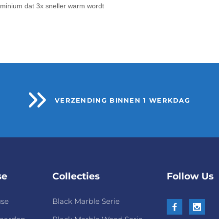
uminium dat 3x sneller warm wordt
VERZENDING BINNEN 1 WERKDAG
se
Collecties
Follow Us
use
Black Marble Serie