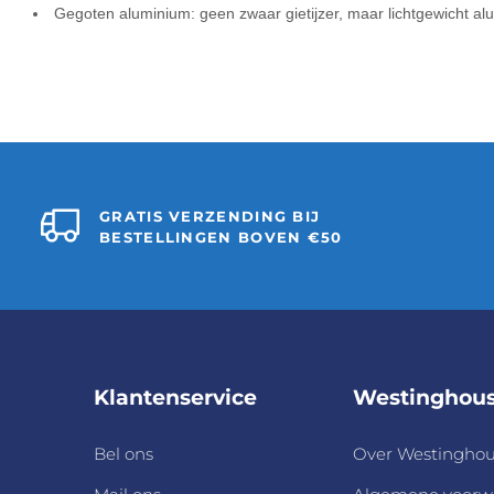
Gegoten aluminium: geen zwaar gietijzer, maar lichtgewicht al
GRATIS VERZENDING BIJ
BESTELLINGEN BOVEN €50
Klantenservice
Westinghou
Bel ons
Over Westingho