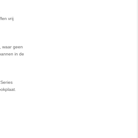
e
en vrij
, waar geen
 pannen in de
 Series
ookplaat.