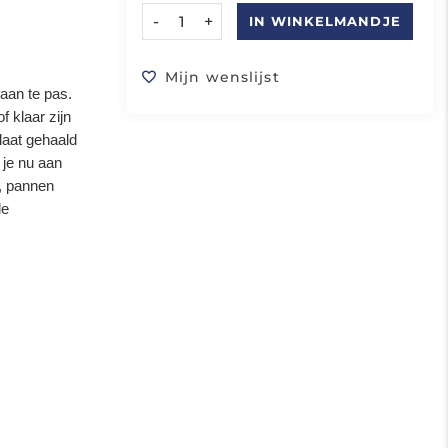
-
+
IN WINKELMANDJE
Mijn wenslijst
 aan te pas.
f klaar zijn
laat gehaald
 je nu aan
t, pannen
de