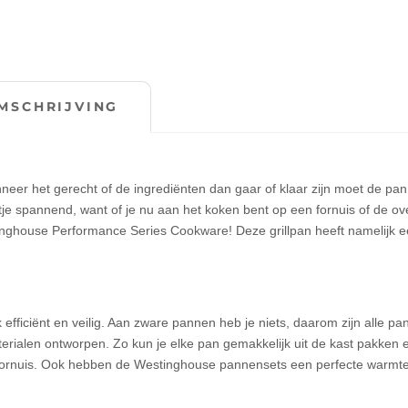
MSCHRIJVING
eer het gerecht of de ingrediënten dan gaar of klaar zijn moet de pan
etje spannend, want of je nu aan het koken bent op een fornuis of de ov
stinghouse Performance Series Cookware! Deze grillpan heeft namelijk 
 efficiënt en veilig. Aan zware pannen heb je niets, daarom zijn alle p
rialen ontworpen. Zo kun je elke pan gemakkelijk uit de kast pakken 
t fornuis. Ook hebben de Westinghouse pannensets een perfecte warmte