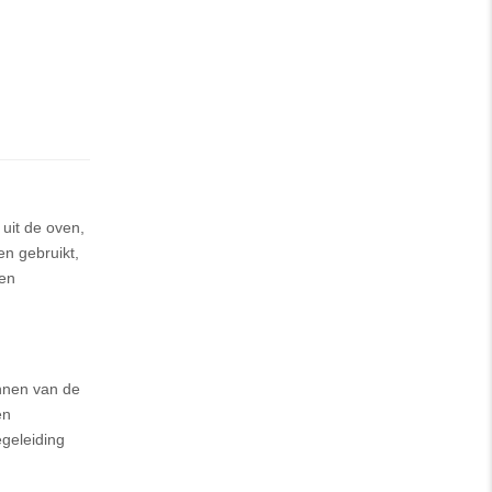
 uit de oven,
en gebruikt,
een
annen van de
en
geleiding