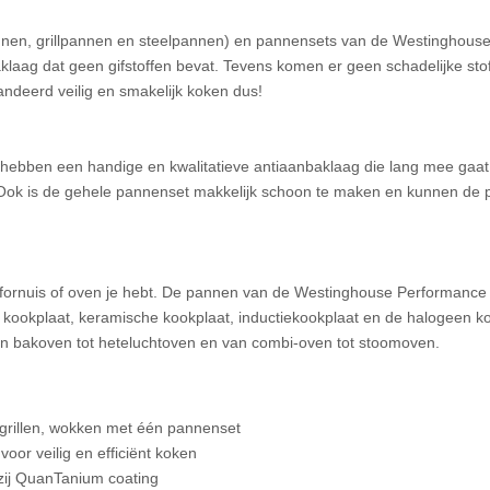
en, grillpannen en steelpannen) en pannensets van de Westinghous
ag dat geen gifstoffen bevat. Tevens komen er geen schadelijke stoff
ndeerd veilig en smakelijk koken dus!
ebben een handige en kwalitatieve antiaanbaklaag die lang mee gaat
en. Ook is de gehele pannenset makkelijk schoon te maken en kunnen de
 fornuis of oven je hebt. De pannen van de Westinghouse Performance
e kookplaat, keramische kookplaat, inductiekookplaat en de halogeen k
an bakoven tot heteluchtoven en van combi-oven tot stoomoven.
, grillen, wokken met één pannenset
oor veilig en efficiënt koken
zij QuanTanium coating