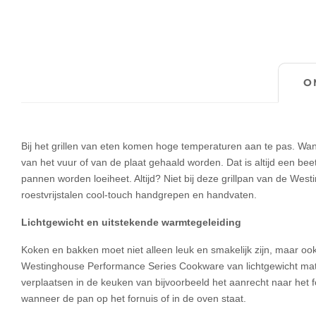
O
Bij het grillen van eten komen hoge temperaturen aan te pas. Wann
van het vuur of van de plaat gehaald worden. Dat is altijd een be
pannen worden loeiheet. Altijd? Niet bij deze grillpan van de We
roestvrijstalen cool-touch handgrepen en handvaten.
Lichtgewicht en uitstekende warmtegeleiding
Koken en bakken moet niet alleen leuk en smakelijk zijn, maar ook
Westinghouse Performance Series Cookware van lichtgewicht mate
verplaatsen in de keuken van bijvoorbeeld het aanrecht naar he
wanneer de pan op het fornuis of in de oven staat.