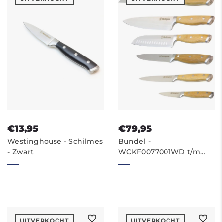
€13,95
€79,95
Westinghouse - Schilmes
Bundel -
- Zwart
WCKF0077001WD t/m
WCKF0077006WD
UITVERKOCHT
UITVERKOCHT