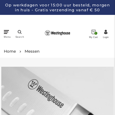
Op werkdagen voor 15:00 uur besteld, morgen
in huis - Gratis verzending vanaf € 50
0
Menu
Search
My Cart
Login
Pannen
Home
Messen
Keukenapparatuur
Messen
Collecties
Over Westinghouse