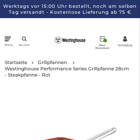
Werktags vor 15:00 Uhr bestellt, noch am selben
Tag versandt - Kostenlose Lieferung ab 75 €
0
Menu
Suchen
Mein
Anmeldung
Warenkorb
Pfannen
Startseite
Grillpfannen
Westinghouse Performance Series Grillpfanne 28cm
- Steakpfanne - Rot
Küchengeräte
Messer
Kollektionen
Über Westinghouse