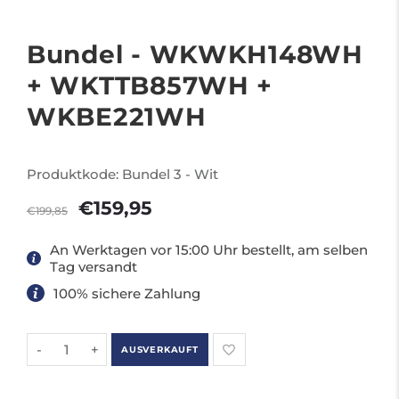
Bundel - WKWKH148WH
+ WKTTB857WH +
WKBE221WH
Produktkode:
Bundel 3 - Wit
€159,95
€199,85
An Werktagen vor 15:00 Uhr bestellt, am selben
Tag versandt
100% sichere Zahlung
-
+
AUSVERKAUFT