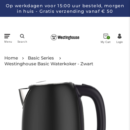
Op werkdagen voor 15:00 uur besteld, morgen
in huis - Gratis verzending vanaf € 50
0
Menu
Search
My Cart
Login
Pannen
Home
Basic Series
Westinghouse Basic Waterkoker - Zwart
Keukenapparatuur
Messen
Collecties
Over Westinghouse