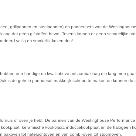
en, grillpannen en steelpannen) en pannensets van de Westinghous
ag dat geen gifstoffen bevat. Tevens komen er geen schadelijke stoff
ndeerd veilig en smakelijk koken dus!
ebben een handige en kwalitatieve antiaanbaklaag die lang mee gaat
en. Ook is de gehele pannenset makkelijk schoon te maken en kunnen de
 fornuis of oven je hebt. De pannen van de Westinghouse Performance
e kookplaat, keramische kookplaat, inductiekookplaat en de halogeen k
an bakoven tot heteluchtoven en van combi-oven tot stoomoven.