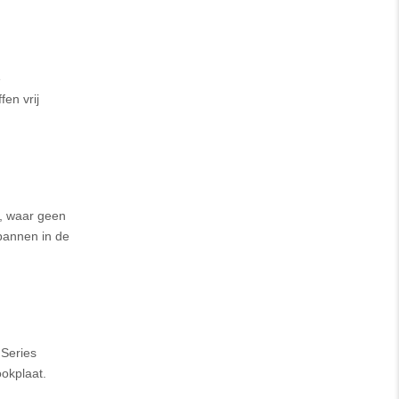
e
en vrij
, waar geen
 pannen in de
 Series
ookplaat.