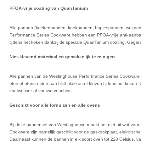
PFOA-vrije coating van QuanTanium
Alle pannen (koekenpannen, kookpannen, hapjespannen, wokpann
Performance Series Cookware hebben een PFOA-vrije anti-aanbakla
tijdens het koken dankzij de speciale QuanTanium coating. Gegara
Niet-klevend materiaal en gemakkelijk te reinigen
Alle pannen van de Westinghouse Performance Series Cookware h
eten of etensresten aan blijft plakken of kleven tijdens het kok
vaatwasser of vaatwasmachine.
Geschikt voor alle fornuizen en alle ovens
Bij deze pannenset van Westinghouse maakt het niet uit wat voor
Cookware zijn namelijk geschikt voor de gaskookplaat, elektrisch
Daarnaast kunnen de pannen in elk soort oven tot 220 Celsius, v