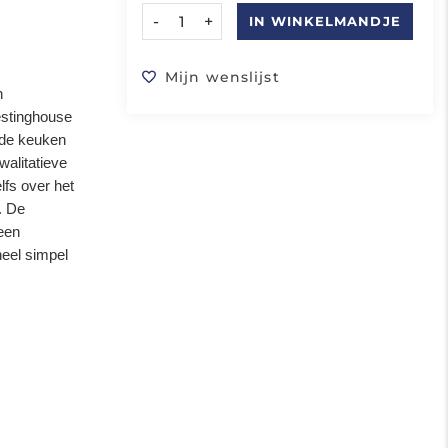
-
+
IN WINKELMANDJE
Mijn wenslijst
n
estinghouse
 de keuken
walitatieve
lfs over het
. De
een
heel simpel