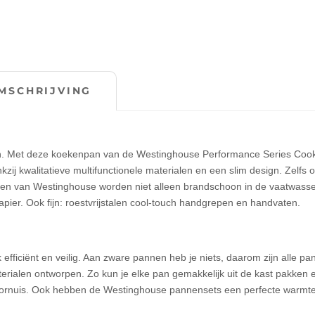
MSCHRIJVING
 zijn. Met deze koekenpan van de Westinghouse Performance Series Coo
kzij kwalitatieve multifunctionele materialen en een slim design. Zelfs 
 van Westinghouse worden niet alleen brandschoon in de vaatwasse
pier. Ook fijn: roestvrijstalen cool-touch handgrepen en handvaten.
 efficiënt en veilig. Aan zware pannen heb je niets, daarom zijn alle p
rialen ontworpen. Zo kun je elke pan gemakkelijk uit de kast pakken 
t fornuis. Ook hebben de Westinghouse pannensets een perfecte warmte