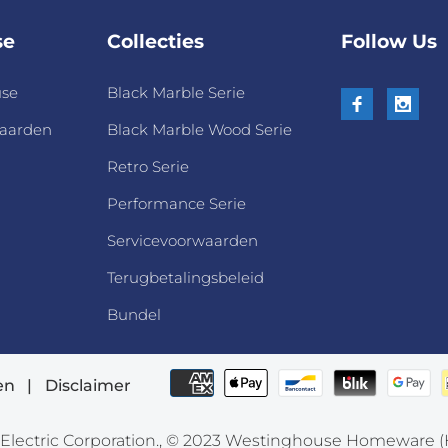
se
Collecties
Follow Us
use
Black Marble Serie
aarden
Black Marble Wood Serie
g
Retro Serie
Performance Serie
Servicevoorwaarden
Terugbetalingsbeleid
Bundel
en
|
Disclaimer
lectric Corporation., © 2023 Westinghouse Homeware (HK