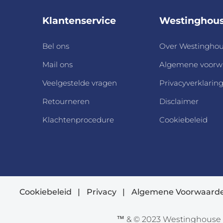
Klantenservice
Westinghou
Bel ons
Over Westingho
Mail ons
Algemene voorw
Veelgestelde vragen
Privacyverklarin
Retourneren
Disclaimer
Klachtenprocedure
Cookiebeleid
Cookiebeleid
|
Privacy
|
Algemene Voorwaard
™ & © 2023 Westinghouse E