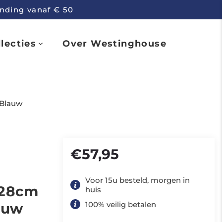
ending vanaf € 50
lecties
Over Westinghouse
 Blauw
€57,95
Voor 15u besteld, morgen in
 28cm
huis
100% veilig betalen
auw