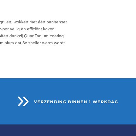
, grillen, wokken met één pannenset
oor veilig en efficiënt koken
offen dankzij QuanTanium coating
uminium dat 3x sneller warm wordt
VERZENDING BINNEN 1 WERKDAG