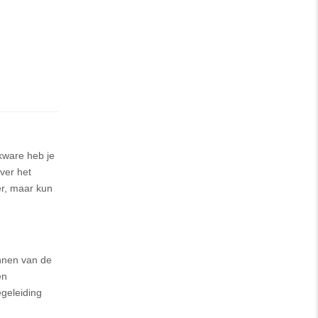
kware heb je
over het
r, maar kun
annen van de
en
geleiding