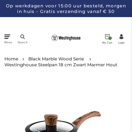
Op werkdagen voor 15:00 uur besteld, morgen
in huis - Gratis verzending vanaf € 50
0
Menu
Search
My Cart
Login
Pannen
Home
Black Marble Wood Serie
Westinghouse Steelpan 18 cm Zwart Marmer Hout
Keukenapparatuur
Messen
Collecties
Over Westinghouse