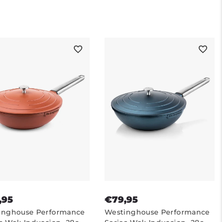
dherente - Verde
Sartén - Rojo
,95
€79,95
inghouse Performance
Westinghouse Performance