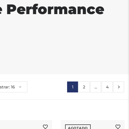
e Performance
1
2
...
4
AGOTADO