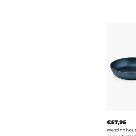
- Nero
€57,95
Westinghou