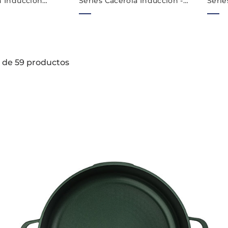
n Induccion
Series Cacerola Induccion -
Seri
te - 28cm Sartén
24 cm Cazuela
Antiadherente - Verde
6 de 59 productos