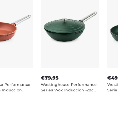
€79,95
€49
se Performance
Westinghouse Performance
West
n Induccion
Series Wok Induccion -28cm
Serie
te - 28cm Sartén
Sarten Wok - Verde
Antia
Sarté