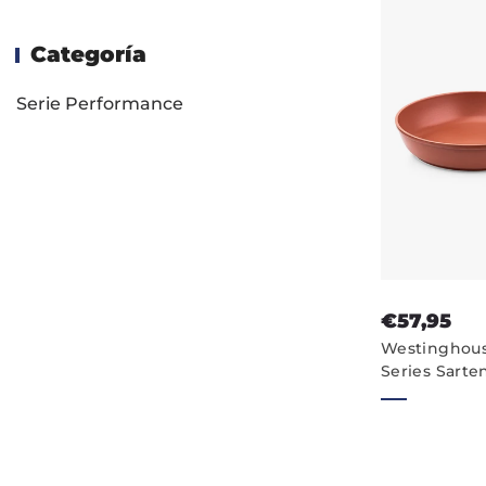
Categoría
Serie Performance
€57,95
Westinghou
Series Sarte
Antiadheren
- Rojo