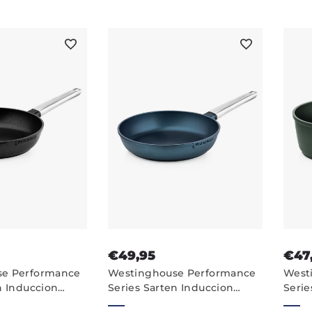
€49,95
€47
se Performance
Westinghouse Performance
West
n Induccion
Series Sarten Induccion
Serie
te - 28cm Sartén
Antiadherente - 24 cm
Cazo