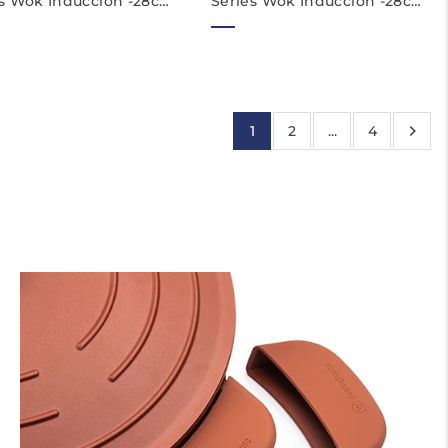
es Wok Induccion -28cm
Series Wok Induccion -28cm
Sarten Wok - Rojo
Sarten Wok - Azul
1
2
...
4