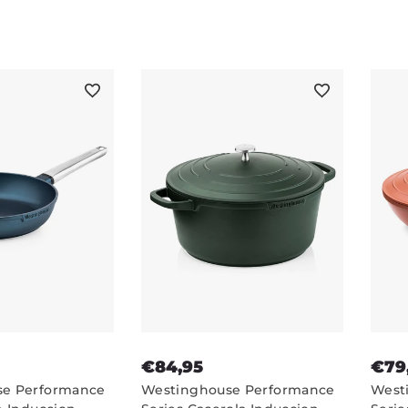
Sartén - Azul
Antia
€84,95
€79
se Performance
Westinghouse Performance
West