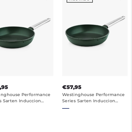
,95
€57,95
inghouse Performance
Westinghouse Performance
s Sarten Induccion
Series Sarten Induccion
dherente - 24 cm
Antiadherente - 28cm Sartén
n - Verde
- Verde