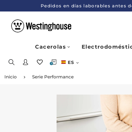
Pedidos en días laborables antes de
Cacerolas
Electrodomésti
ES
0
Inicio
Serie Performance