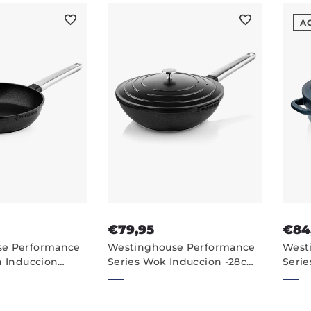
A
€79,95
€84
se Performance
Westinghouse Performance
West
n Induccion
Series Wok Induccion -28cm
Serie
te - 24 cm
Sarten Wok - Nero
Cazue
o