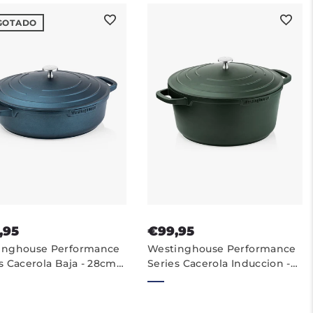
GOTADO
,95
€99,95
inghouse Performance
Westinghouse Performance
s Cacerola Baja - 28cm
Series Cacerola Induccion -
las Induccion - Azul
28cm Cazuela Antiadherente
- Verde