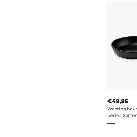
€49,95
Westinghou
Series Sarte
Antiadheren
Sartén - Ner