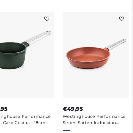
,95
€49,95
inghouse Performance
Westinghouse Performance
s Cazo Cocina - 18cm
Series Sarten Induccion
 Induccion Pequeño
Antiadherente - 24 cm