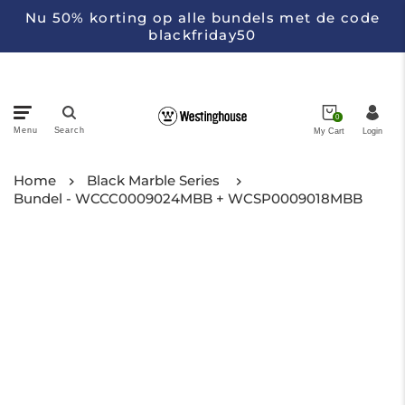
Nu 50% korting op alle bundels met de code
blackfriday50
0
Menu
Search
My Cart
Login
Pans
Home
Black Marble Series
Bundel - WCCC0009024MBB + WCSP0009018MBB
Appliances
Kitchen Knifes
Collections
About Westinghouse