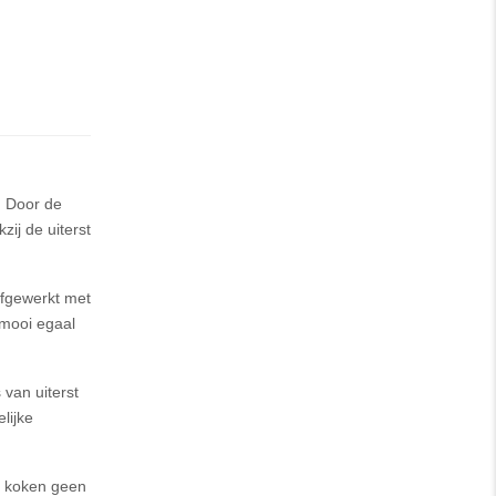
. Door de
ij de uiterst
afgewerkt met
 mooi egaal
 van uiterst
lijke
t koken geen