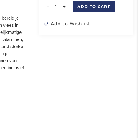
-
+
ADD TO CART
bereid je
Add to Wishlist
n vlees in
elijkmatige
n vitaminen,
terst sterke
eb je
annen van
en inclusief