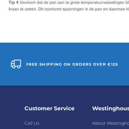
Tip 4
Voorkom dat de pan aan te grote temperatuurwisselingen bl
kraan te zetten. Dit voorkomt spanningen in de pan en daarmee k
FREE SHIPPING ON ORDERS OVER €125
Customer Service
Westinghou
Call Us
About Westingh