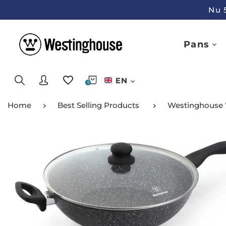
Nu 
Pans
EN
0
Home
Best Selling Products
Westinghouse 