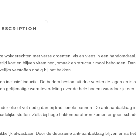
DESCRIPTION
e wokgerechten met verse groenten, vis en vlees in een handomdraai
tijd kort en blijven vitaminen, smaak en structuur mooi behouden. Dankz
lijks vetstoffen nodig bij het bakken.
 inclusief inductie. De bodem bestaat uit drie versterkte lagen en is 
ng en gelijkmatige warmteverdeling over de hele bodem waardoor je een
r olie of vet nodig dan bij traditionele pannen. De anti-aanbaklaag is
adelijke stoffen. Zelfs bij hoge baktemperaturen komen er geen schade
kkelijk afwasbaar. Door de duurzame anti-aanbaklaag blijven er na he