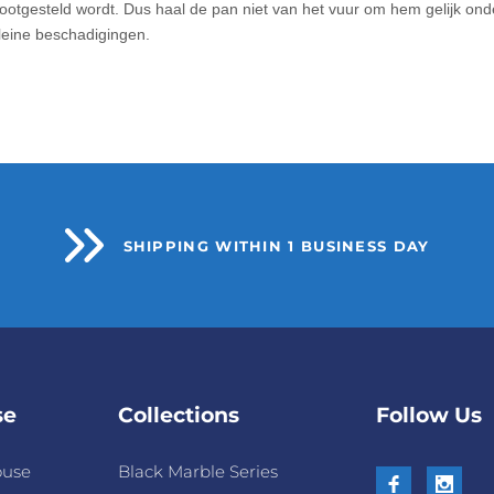
ootgesteld wordt. Dus haal de pan niet van het vuur om hem gelijk on
leine beschadigingen.
SHIPPING WITHIN 1 BUSINESS DAY
se
Collections
Follow Us
ouse
Black Marble Series