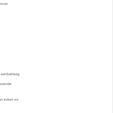
house
i-aanbaklaag.
assende
pan koken en