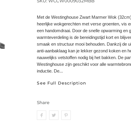
SKU:
WCCW0009032MBB
Met de Westinghouse Zwart Marmer Wok (32cm) 
heerlijke wokgerechten met verse groenten, vis e
een handomdraai. Door de snelle opwarming en g
warmteverdeling is de bereidingstijd kort en blijve
smaak en structuur mooi behouden. Dankzij de ui
anti-aanbaklaag kan je lekker gezond koken en h
nauwelijks vetstoffen nodig bij het bakken. De p
Westinghouse zijn geschikt voor alle warmtebronn
inductie. De...
See Full Description
Share