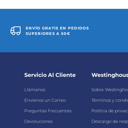
ENVÍO GRATIS EN PEDIDOS
SUPERIORES A 50€
Servicio Al Cliente
Westinghou
Llámanos
Sobre Westingho
Envíenos un Correo
Términos y condi
Preguntas Frecuentes
Política de priva
Devoluciones
Descargo de resp