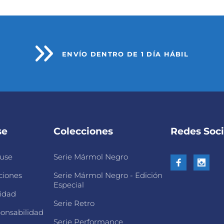
ENVÍO DENTRO DE 1 DÍA HÁBIL
se
Colecciones
Redes Soci
use
Serie Mármol Negro
ciones
Serie Mármol Negro - Edición
Especial
cidad
Serie Retro
onsabilidad
Serie Performance