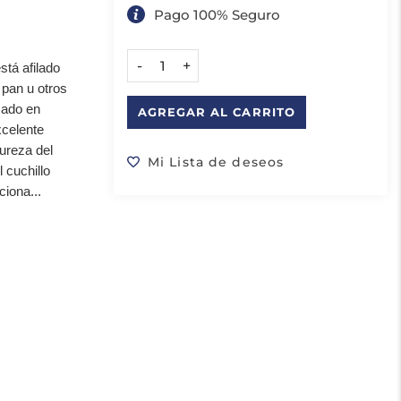
Pago 100% Seguro
-
+
stá afilado
 pan u otros
icado en
AGREGAR AL CARRITO
xcelente
dureza del
Mi Lista de deseos
 cuchillo
iona...