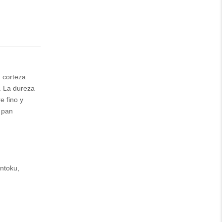
n corteza
e. La dureza
e fino y
a pan
antoku,