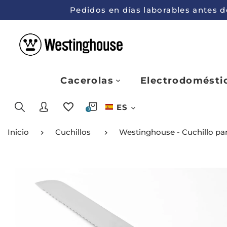
Pedidos en días laborables antes de
Cacerolas
Electrodomésti
ES
0
Inicio
Cuchillos
Westinghouse - Cuchillo pa