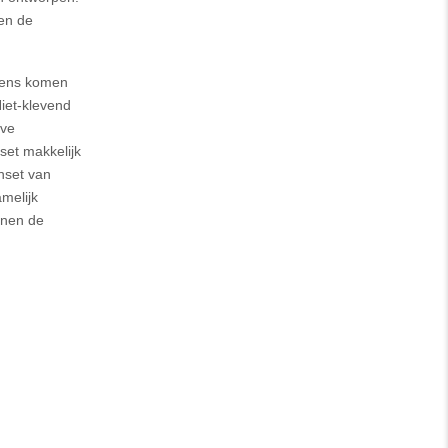
ben de
vens komen
Niet-klevend
eve
set makkelijk
nset van
melijk
nnen de