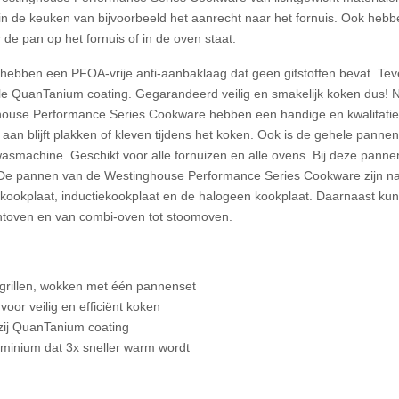
 in de keuken van bijvoorbeeld het aanrecht naar het fornuis. Ook heb
 pan op het fornuis of in de oven staat.
ebben een PFOA-vrije anti-aanbaklaag dat geen gifstoffen bevat. Te
ciale QuanTanium coating. Gegarandeerd veilig en smakelijk koken dus! 
nghouse Performance Series Cookware hebben een handige en kwalitati
an blijft plakken of kleven tijdens het koken. Ook is de gehele pannen
smachine. Geschikt voor alle fornuizen en alle ovens. Bij deze panne
t. De pannen van de Westinghouse Performance Series Cookware zijn na
e kookplaat, inductiekookplaat en de halogeen kookplaat. Daarnaast ku
chtoven en van combi-oven tot stoomoven.
, grillen, wokken met één pannenset
oor veilig en efficiënt koken
zij QuanTanium coating
uminium dat 3x sneller warm wordt