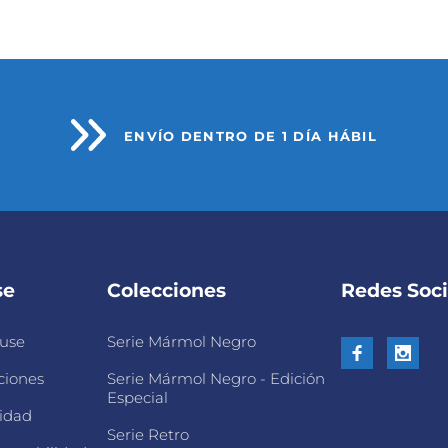
ENVÍO DENTRO DE 1 DÍA HÁBIL
se
Colecciones
Redes Soci
use
Serie Mármol Negro
ciones
Serie Mármol Negro - Edición
Especial
cidad
Serie Retro