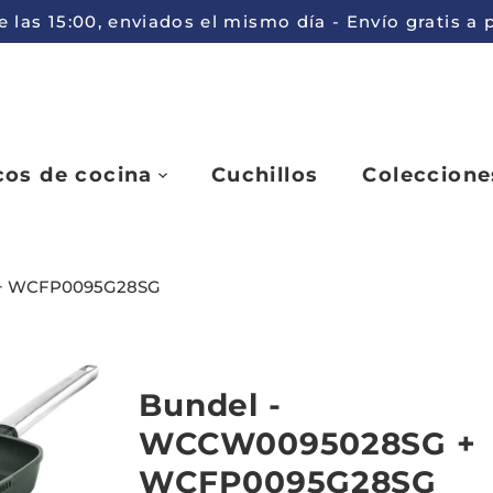
 las 15:00, enviados el mismo día - Envío gratis a
cos de cocina
Cuchillos
Coleccione
 + WCFP0095G28SG
Bundel -
WCCW0095028SG +
WCFP0095G28SG