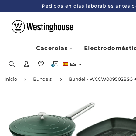
Pedidos en días laborables antes de
Cacerolas
Electrodomésti
ES
0
Inicio
Bundels
Bundel - WCCW0095028SG