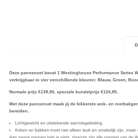
Deze pannenset bevat 1 Westinghouse Performance Series W
verkrijgbaar in vier verschillende kleuren: Blauw, Groen, Ro
Normale prijs €139,90, speciale bundelprijs €124,95.
Met deze pannenset maak jij de lekkerste wok- en roerbakgerec
bereiden.
Lichtgewicht en uitstekende warmtegeleiding
Koken en bakken moet niet alleen leuk en smakelijk zijn, maar oo
Aan zware pannen heb je niets, daarom zijn alle pannen van de 