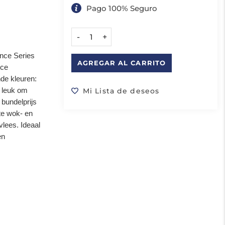
Pago 100% Seguro
-
+
nce Series
AGREGAR AL CARRITO
nce
nde kleuren:
k leuk om
Mi Lista de deseos
 bundelprijs
te wok- en
vlees. Ideaal
en