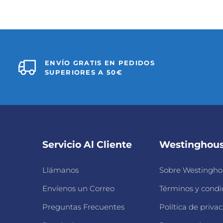
ENVÍO GRATIS EN PEDIDOS
SUPERIORES A 50€
Servicio Al Cliente
Westinghou
Llámanos
Sobre Westingho
Envíenos un Correo
Términos y condi
Preguntas Frecuentes
Política de priva