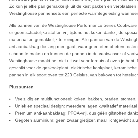
Zo kun je elke pan gemakkelijk uit de kast pakken en verplaatsen
Westinghouse pannensets een perfecte warmtegeleiding wanneer de
Alle pannen van de Westinghouse Performance Series Cookware h
er geen schadelijke stoffen vrij tijdens het koken dankzij de spe
materiaal en gemakkelijk te reinigen. Alle pannen van de Westi
antiaanbaklaag die lang mee gaat, waar geen eten of etensresten a
schoon te maken en kunnen de pannen in de vaatwasser of vaatwa
Westinghouse maakt het niet uit wat voor fornuis of oven je heb
geschikt voor de gaskookplaat, elektrische kookplaat, keramisch
pannen in elk soort oven tot 220 Celsius, van bakoven tot hetelu
Pluspunten
Veelzijdig en multifunctioneel: koken, bakken, braden, stomen
Uniek en speciaal design: meerdere lagen kwalitatief materiaal v
Premium anti-aanbaklaag: PFOA-vrij, dus géén gifstoffen dank
Gegoten aluminium: geen zwaar gietijzer, maar lichtgewicht al