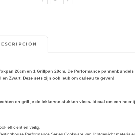
DESCRIPCIÓN
okpan 28cm en 1 Grillpan 28cm. De Performance pannenbundels 
od en Zwart. Deze sets zijn ook leuk om cadeau te geven!
hten en grill je de lekkerste stukken vlees. Ideaal om een heerlij
k efficiënt en veilig.
Westinghouse Performance Series Cookware van lichtgewicht materiale