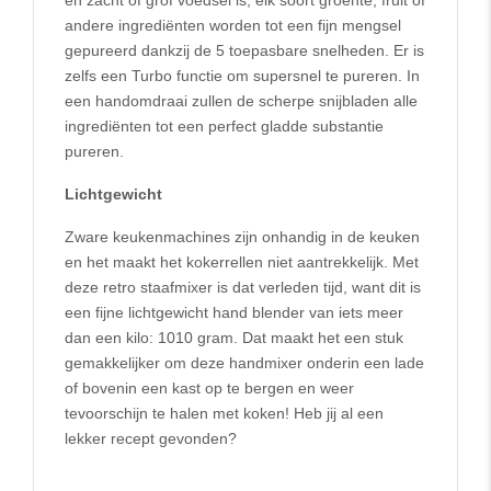
en zacht of grof voedsel is, elk soort groente, fruit of
andere ingrediënten worden tot een fijn mengsel
gepureerd dankzij de 5 toepasbare snelheden. Er is
zelfs een Turbo functie om supersnel te pureren. In
een handomdraai zullen de scherpe snijbladen alle
ingrediënten tot een perfect gladde substantie
pureren.
Lichtgewicht
Zware keukenmachines zijn onhandig in de keuken
en het maakt het kokerrellen niet aantrekkelijk. Met
deze retro staafmixer is dat verleden tijd, want dit is
een fijne lichtgewicht hand blender van iets meer
dan een kilo: 1010 gram. Dat maakt het een stuk
gemakkelijker om deze handmixer onderin een lade
of bovenin een kast op te bergen en weer
tevoorschijn te halen met koken! Heb jij al een
lekker recept gevonden?