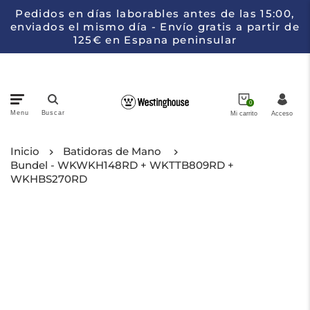
Pedidos en días laborables antes de las 15:00,
enviados el mismo día - Envío gratis a partir de
125€ en Espana peninsular
0
Menu
Buscar
Mi carrito
Acceso
Cacerolas
Inicio
Batidoras de Mano
Bundel - WKWKH148RD + WKTTB809RD +
WKHBS270RD
Electrodomésticos de cocina
Cuchillos
Colecciones
Acerca de Westinghouse