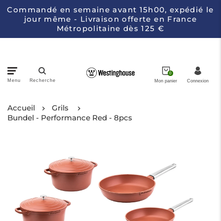
Commandé en semaine avant 15h00, expédié le
jour même - Livraison offerte en France
Métropolitaine dès 125 €
0
Menu
Recherche
Mon panier
Connexion
Accueil
Casseroles
Grils
Bundel - Performance Red - 8pcs
Électroménagers de Cuisine
Couteaux
Collections
À propos de Westinghouse