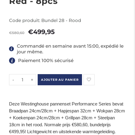
Red - 8pcs
Code produit:
Bundel 28 - Rood
€499,95
€580,60
Commandé en semaine avant 15:00, expédié le
jour même.
Paiement 100% sécurisé
-
+
AJOUTER AU PANIER
Deze Westinghouse pannenset Performance Series bevat
Braadpan 24cm/28cm + Hapjespan 32cm + Wokpan 28cm
+ Koekenpan 24cm/28cm + Grillpan 28cm + Steelpan
18cm in het rood. Normale prijs €580,60, bundelprijs
€499,95! Lichtgewicht en uitstekende warmtegeleiding.