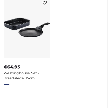
€64,95
Westinghouse Set -
Braadslede 35cm +
Pannenkoekenpan 28cm
- Black Marble