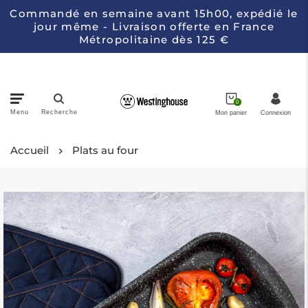
Commandé en semaine avant 15h00, expédié le
jour même - Livraison offerte en France
Métropolitaine dès 125 €
0
Menu
Recherche
Mon panier
Connexion
Accueil
Casseroles
Plats au four
Électroménagers de Cuisine
Couteaux
Collections
À propos de Westinghouse