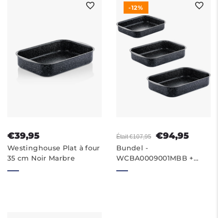
-12%
€39,95
€94,95
Était €107,95
Westinghouse Plat à four
Bundel -
35 cm Noir Marbre
WCBA0009001MBB +
WCBA0009002MBB +
WCBA0009003MBB