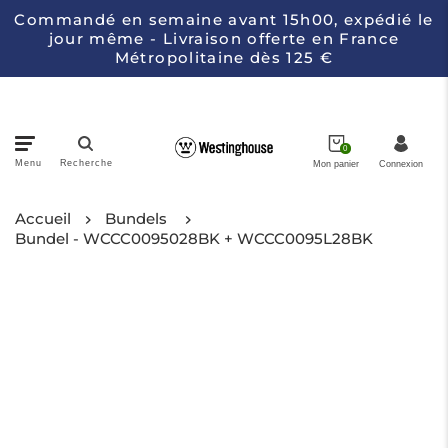
Commandé en semaine avant 15h00, expédié le
jour même - Livraison offerte en France
Métropolitaine dès 125 €
0
Menu
Recherche
Mon panier
Connexion
Accueil
Casseroles
Bundels
Bundel - WCCC0095028BK + WCCC0095L28BK
Électroménagers de Cuisine
Couteaux
Collections
À propos de Westinghouse