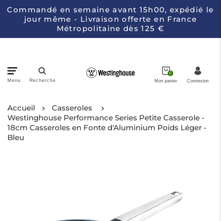
Commandé en semaine avant 15h00, expédié le
jour même - Livraison offerte en France
Métropolitaine dès 125 €
0
Menu
Recherche
Mon panier
Connexion
Accueil
Casseroles
Casseroles
Westinghouse Performance Series Petite Casserole -
18cm Casseroles en Fonte d'Aluminium Poids Léger -
Électroménagers de Cuisine
Bleu
Couteaux
Collections
À propos de Westinghouse