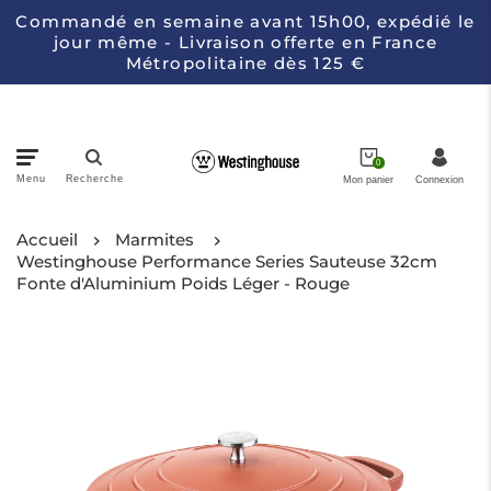
Commandé en semaine avant 15h00, expédié le
jour même - Livraison offerte en France
Métropolitaine dès 125 €
0
Menu
Recherche
Mon panier
Connexion
Accueil
Casseroles
Marmites
Westinghouse Performance Series Sauteuse 32cm
Fonte d'Aluminium Poids Léger - Rouge
Électroménagers de Cuisine
Couteaux
Collections
À propos de Westinghouse